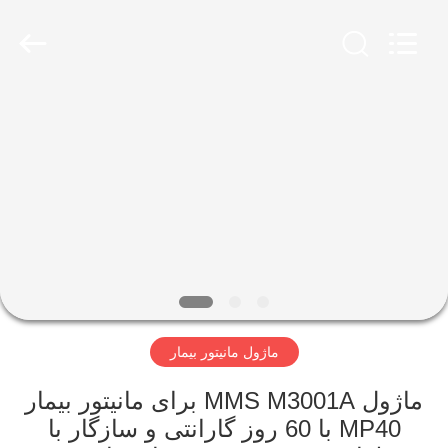
YIGU
Medical
Equipment
Service
Co.,Ltd.
All
Rights
Reserved.
خونه
محصولات
ویدیو
درباره
ما
ماژول مانیتور بیمار
تور
ماژول MMS M3001A برای مانیتور بیمار
کارخانه
MP40 با 60 روز گارانتی و سازگار با