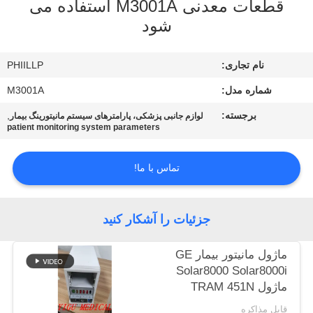
قطعات معدنی M3001A استفاده می
شود
کنترل
کیفیت
نام تجاری:
PHIILLP
شماره مدل:
M3001A
با
برجسته:
,
لوازم جانبی پزشکی، پارامترهای سیستم مانیتورینگ بیمار
ما
patient monitoring system parameters
تماس
بگیرید
تماس با ما!
درخواست
جزئیات را آشکار کنید
نقل قول
ماژول مانیتور بیمار GE
Solar8000 Solar8000i
NEWS
ماژول TRAM 451N
ماژول Tram-Rac ماژول
قابل مذاکره