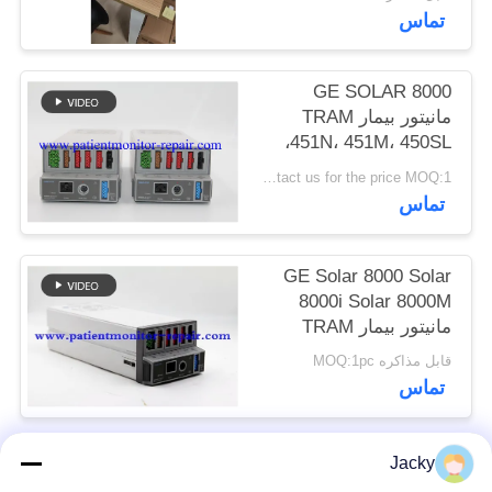
4A با نسخه OxySmart
SITEMAP
تماس
PRIVACY
GE SOLAR 8000
مانیتور بیمار TRAM
POLICY
451N، 451M، 450SL،
ماژول
Contact us for the price MOQ:1
تماس
GE Solar 8000 Solar
8000i Solar 8000M
مانیتور بیمار TRAM
451N () ماژول پارامتر
قابل مذاکره MOQ:1pc
تماس
Jacky
دسته بندی های محبوب
همه