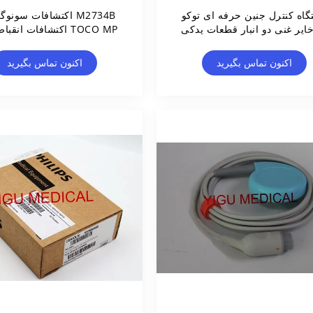
گاه کنترل جنین حرفه ای توکو
M2734B اکتشافات سونو
خایر غنی دو انبار قطعات یدکی
TOCO MP اکتشافات انق
FM20 FM30 مانیتور جنین
اکنون تماس بگیرید
اکنون تماس بگیرید