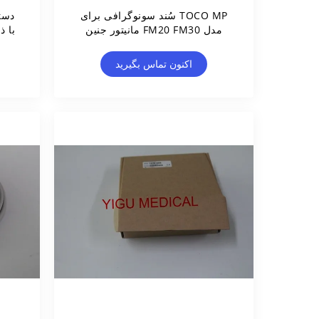
TOCO MP سُند سونوگرافی برای
دست
مدل FM20 FM30 مانیتور جنین
با ذ
M2734B اصلی
اکنون تماس بگیرید