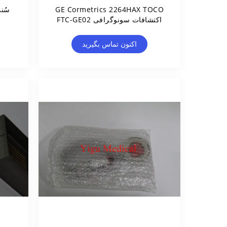
GE Cormetrics 2264HAX TOCO
اکتشافات سونوگرافی FTC-GE02
PN 2264HAX
اکنون تماس بگیرید