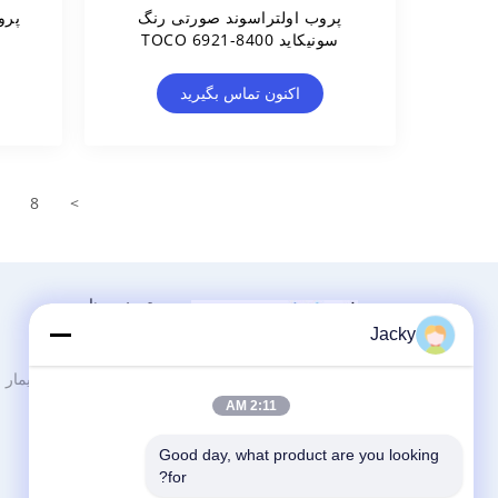
پروب اولتراسوند صورتی رنگ
پرو
سونیکاید 8400-6921 TOCO
اکنون تماس بگیرید
8
>
دسته بندی ها
Jacky
تعمیر ماژول MMS
شرکت خدمات تجهیزات پزشکی
قطعات تعمیر مانیتور بیمار
گوانگژو YIGU ---
2:11 AM
ماژول مانیتور بیمار
مهندسان دارای 12 سال تجربه
تعمیر مانیتور بیمار
نگهداری هستند تلفن / واتساپ /
Good day, what product are you looking 
وِچات: +86 13760745557 / +86
for?
13760746611 دفتر: