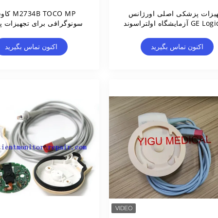
یزات پزشکی اصلی اورژانس
34B TOCO MP
GE Logiq F8 آزمایشگاه اولتراسوند
سونوگرافی برای تجهیزات 
SC-RS
وضعیت برتری
اکنون تماس بگیرید
اکنون تماس بگیرید