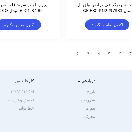
ب سونوگرافی ترانس واژینال
پروب اولتراسوند قلب سونی
مدل GE E8C PN2297883
8400-6921 مبدل TOCO
اکنون تماس بگیرید
اکنون تماس بگیرید
1
2
3
4
5
6
7
دربارهی ما
کارخانه تور
تاریخ
OEM / ODM
سرویس
تحقیق و توسعه
تیم ما
خط تولید
معرفی