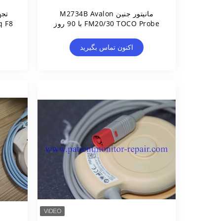
مانیتور جنین M2734B Avalon
تجه
FM20/30 TOCO Probe با 90 روز
گارانتی
اکنون تماس بگیرید