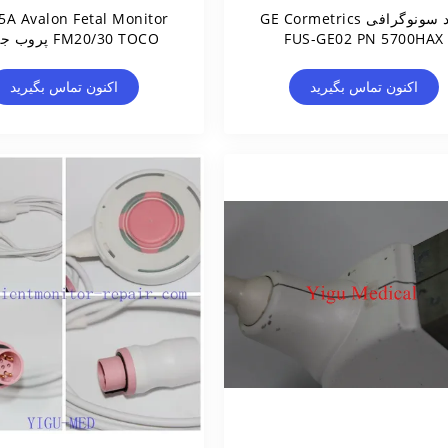
سُند سونوگرافی GE Cormetrics
A Avalon Fetal Monitor
FUS-GE02 PN 5700HAX
FM20/30 TOCO پرو
اصلی
اکنون تماس بگیرید
اکنون تماس بگیرید