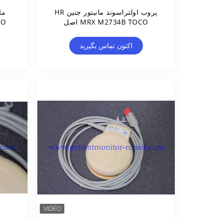
پروب اولتراسوند مانیتور جنین HR
MRX M2734B TOCO اصل
سُن
سُن
اکنون تماس بگیرید
سُن
سُن
سُن
سُن
سُن
سُن
سُن
سُن
سُ