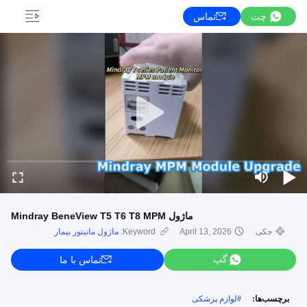
چت
تماس
ماژول Mindray BeneView T5 T6 T8 MPM
جکی
April 13, 2026
Keyword:
ماژول مانیتور بیمار
گپ
تماس با ما
برچسب‌ها:
#
لوازم پزشکی