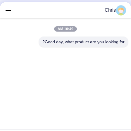
ماژول MMS فیلیپس M3001A برای
PH XL + ظرفیت دفیبریلاتور
Chris
تعمیر قابل اعتماد مانیتور MP30
جکی
جکی
July 10, 2026
July 15, 2026
10:49 AM
Good day, what product are you looking for?
00:20
00:25
راه حل تعمیری برد منبع تغذیه Comen
تعمیر و فروش ماژول بیمارستان جنرال
CM1200B LPS54M
الکتریک E-PRESTN
جکی
کریس
July 29, 2026
July 10, 2026
00:30
00:39
ببینید چرا Mindray IMEC8 IMEC10
ببینید چرا تجهیزات بیمارستانی را انتخاب
IMEC12 برد پارامتر PN 051-000949-
کنید قطعات یدکی مانیتور بیمار MP20 90