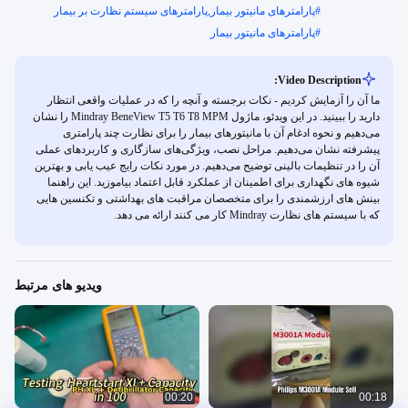
#
پارامترهای مانیتور بیمار,پارامترهای سیستم نظارت بر بیمار
#
پارامترهای مانیتور بیمار
Video Description:
ما آن را آزمایش کردیم - نکات برجسته و آنچه را که در عملیات واقعی انتظار
دارید را ببینید. در این ویدئو، ماژول Mindray BeneView T5 T6 T8 MPM را نشان
می‌دهیم و نحوه ادغام آن با مانیتورهای بیمار را برای نظارت چند پارامتری
پیشرفته نشان می‌دهیم. مراحل نصب، ویژگی‌های سازگاری و کاربردهای عملی
آن را در تنظیمات بالینی توضیح می‌دهیم. در مورد نکات رایج عیب یابی و بهترین
شیوه های نگهداری برای اطمینان از عملکرد قابل اعتماد بیاموزید. این راهنما
بینش های ارزشمندی را برای متخصصان مراقبت های بهداشتی و تکنسین هایی
که با سیستم های نظارت Mindray کار می کنند ارائه می دهد.
ویدیو های مرتبط
00:20
00:18