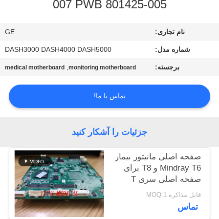
007 PWB 801425-005
کنترل
نام تجاری:
GE
کیفیت
شماره مدل:
DASH3000 DASH4000 DASH5000
با
برجسته:
,
medical motherboard
monitoring motherboard
ما
تماس با ما!
تماس
بگیرید
جزئیات را آشکار کنید
درخواست
صفحه اصلی مانیتور بیمار
نقل قول
Mindray T6 و T8 برای
صفحه اصلی سری T
NEWS
قابل مذاکره MOQ:1
تماس