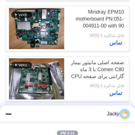
نقشه
Mindray EPM10
سایت
motherboard PN:051-
004911-00 with 90
Days warranty
PRIVACY
قابل مذاکره MOQ:1
تماس
POLICY
صفحه اصلی مانیتور بیمار
Comen C80 با 3 ماه
گارانتی برای صفحه CPU
قابل مذاکره MOQ:1
تماس
Jacky
دسته بندی های محبوب
همه
3:12 PM