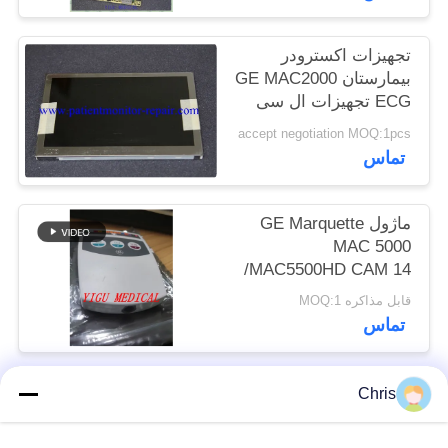
نقشه
سایت
تجهیزات اکسترودر
بیمارستان GE MAC2000
ECG تجهیزات ال سی
PRIVACY
دی صفحه نمایش
accept negotiation MOQ:1pcs
POLICY
تماس
ماژول GE Marquette
MAC 5000
/MAC5500HD CAM 14
برای ماژول جذب قلب
قابل مذاکره MOQ:1
ECG PN 900995-002
تماس
Chris
دسته بندی های محبوب
همه