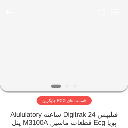
YIGU
Medical
Equipment
Service
Co.,Ltd.
All
Rights
Reserved.
خونه
محصولات
ویدیو
درباره
ما
قسمت های ECG جایگزین
تور
فیلیپس Digitrak 24 ساعته Aiululatory
کارخانه
پویا Ecg قطعات ماشین M3100A پنل