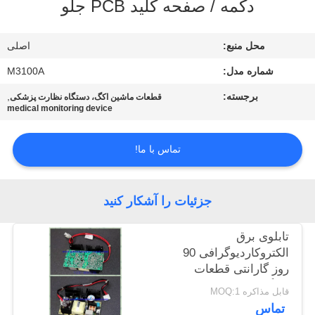
دکمه / صفحه کلید PCB جلو
کنترل
محل منبع:
اصلی
کیفیت
شماره مدل:
M3100A
با
برجسته:
,
قطعات ماشین اکگ، دستگاه نظارت پزشکی
medical monitoring device
ما
تماس
تماس با ما!
بگیرید
جزئیات را آشکار کنید
درخواست
تابلوی برق
نقل قول
الکتروکاردیوگرافی 90
روز گارانتی قطعات
NEWS
جایگزین MAC800 ECG
قابل مذاکره MOQ:1
تماس