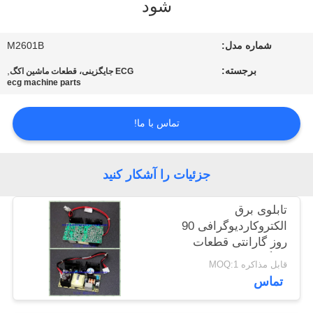
شود
کنترل
شماره مدل:
M2601B
کیفیت
برجسته:
,
ECG جایگزینی، قطعات ماشین اکگ
ecg machine parts
با
ما
تماس با ما!
تماس
بگیرید
جزئیات را آشکار کنید
تابلوی برق
درخواست
الکتروکاردیوگرافی 90
نقل قول
روز گارانتی قطعات
جایگزین MAC800 ECG
قابل مذاکره MOQ:1
NEWS
تماس