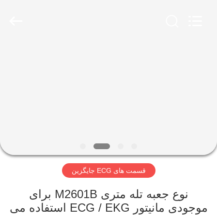
YIGU
Medical
Equipment
Service
Co.,Ltd.
All
Rights
Reserved.
خونه
محصولات
ویدیو
درباره
ما
قسمت های ECG جایگزین
تور
نوع جعبه تله متری M2601B برای
کارخانه
موجودی مانیتور ECG / EKG استفاده می