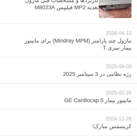
کاربردها و مشخصات فنی ماژول
تغذیه MP2 فیلیپس M8023A
کنترل
کیفیت
2026-04-13
ماژول چند پارامتر (Mindray MPM) برای مانیتور
با
بیمار سری T
ما
تماس
2025-09-03
بگیرید
رژه نظامی در 3 سپتامبر 2025
2025-02-26
درخواست
مانیتور بیمار GE Cardiocap 5
نقل قول
2024-12-26
NEWS
کریسمس مبارک!