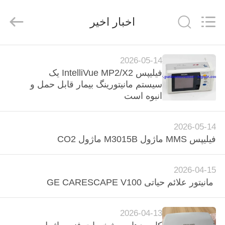
Guangzhou
YIGU
Medical
اخبار اخیر
Equipment
Service
Co.,Ltd.
All
Rights
خونه
Reserved.
2026-05-14
فیلیپس IntelliVue MP2/X2 یک
محصولات
سیستم مانیتورینگ بیمار قابل حمل و
انبوه است
ویدیو
2026-05-14
فیلیپس MMS ماژول M3015B ماژول CO2
درباره
ما
2026-04-15
مانیتور علائم حیاتی GE CARESCAPE V100
تور
کارخانه
2026-04-13