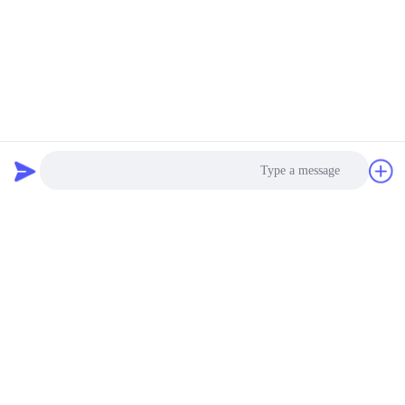
Photo
Video Call
Audio Call