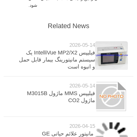
شود.
Related News
2026-05-14
فیلیپس IntelliVue MP2/X2 یک
سیستم مانیتورینگ بیمار قابل حمل
و انبوه است
2026-05-14
فیلیپس MMS ماژول M3015B
ماژول CO2
2026-04-15
مانیتور علائم حیاتی GE