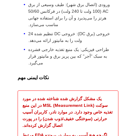
ورودی (اتصال برق شهر): طیف وسیعی از برق
AC (100 ولت تا 240 ولت) در فرکانس 50/60
هرتز را می‌پذیرد و آن را برای استفاده جهانی
مناسب می‌سازد.
خروجی (برق DC): خروجی DC تنظیم شده 24
ولت را به مانیتور ارائه می‌دهد.
طراحی فیزیکی: یک منبع تغذیه خارجی فشرده
به سبک "آجر" که بین پریز برق و مانیتور قرار
می‌گیرد.
نکات ایمنی مهم
یک مشکل گزارش شده شناخته شده در مورد
سوکت MSL (Measurement Link) در این منبع
تغذیه خاص وجود دارد. در موارد نادر، کاربران آسیب
حرارتی (سوختگی خفیف/ذوب شدن) را در پورت
اتصال گزارش کرده‌اند.
اگرچه هیچ آسیبی به بیمار در پرونده FDA مرتبط