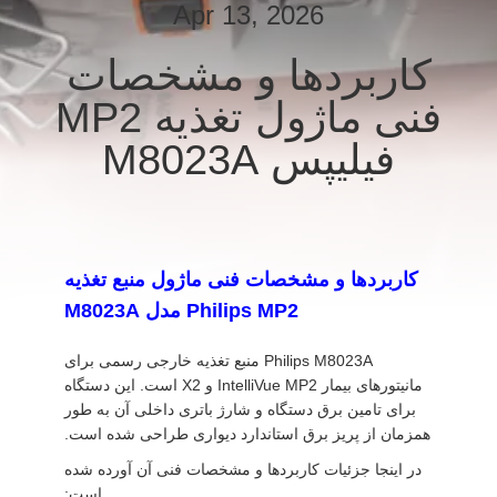
Apr 13, 2026
کنترل
کاربردها و مشخصات
کیفیت
فنی ماژول تغذیه MP2
فیلیپس M8023A
با
ما
تماس
بگیرید
کاربردها و مشخصات فنی ماژول منبع تغذیه
Philips MP2 مدل M8023A
درخواست
Philips M8023A منبع تغذیه خارجی رسمی برای
نقل قول
مانیتورهای بیمار IntelliVue MP2 و X2 است. این دستگاه
برای تامین برق دستگاه و شارژ باتری داخلی آن به طور
همزمان از پریز برق استاندارد دیواری طراحی شده است.
NEWS
در اینجا جزئیات کاربردها و مشخصات فنی آن آورده شده
است: